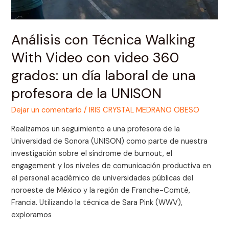
360
grados:
un
Análisis con Técnica Walking
día
With Video con video 360
laboral
de
grados: un día laboral de una
una
profesora de la UNISON
profesora
de
Dejar un comentario
/
IRIS CRYSTAL MEDRANO OBESO
la
Realizamos un seguimiento a una profesora de la
UNISON
Universidad de Sonora (UNISON) como parte de nuestra
investigación sobre el síndrome de burnout, el
engagement y los niveles de comunicación productiva en
el personal académico de universidades públicas del
noroeste de México y la región de Franche-Comté,
Francia. Utilizando la técnica de Sara Pink (WWV),
exploramos