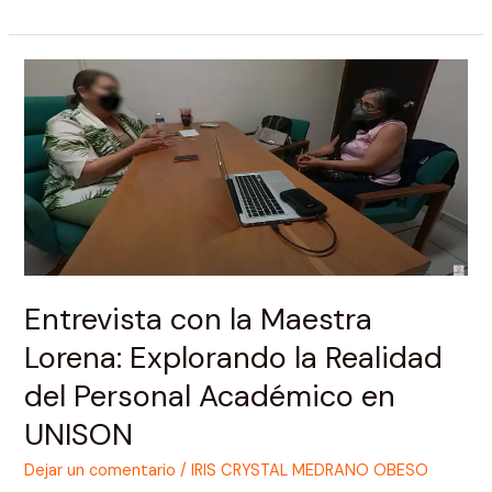
Entrevista
con
la
Maestra
Lorena:
Explorando
la
Realidad
del
Personal
Entrevista con la Maestra
Académico
Lorena: Explorando la Realidad
en
UNISON
del Personal Académico en
UNISON
Dejar un comentario
/
IRIS CRYSTAL MEDRANO OBESO