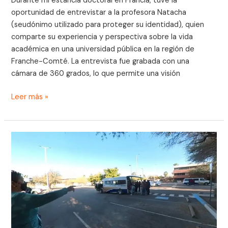
Durante mi estancia doctoral en Francia, tuve la
oportunidad de entrevistar a la profesora Natacha
(seudónimo utilizado para proteger su identidad), quien
comparte su experiencia y perspectiva sobre la vida
académica en una universidad pública en la región de
Franche-Comté. La entrevista fue grabada con una
cámara de 360 grados, lo que permite una visión
Leer más »
Análisis
con
Técnica
Walking
With
Video
con
video