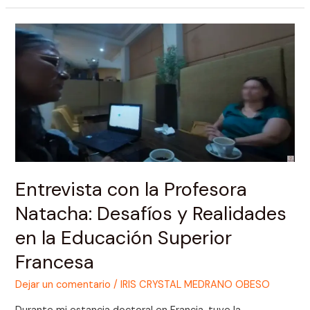
Entrevista
con
la
Profesora
Natacha:
Desafíos
y
Realidades
en
la
Entrevista con la Profesora
Educación
Natacha: Desafíos y Realidades
Superior
Francesa
en la Educación Superior
Francesa
Dejar un comentario
/
IRIS CRYSTAL MEDRANO OBESO