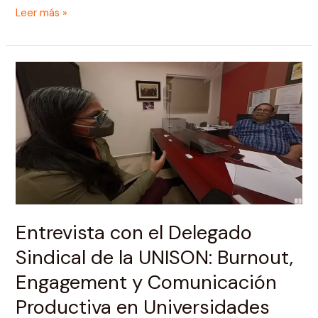
Leer más »
Entrevista
con
el
Delegado
Sindical
de
la
UNISON:
Burnout,
Engagement
Entrevista con el Delegado
y
Sindical de la UNISON: Burnout,
Comunicación
Productiva
Engagement y Comunicación
en
Productiva en Universidades
Universidades