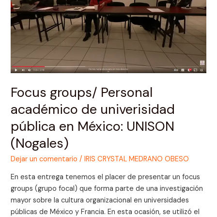
de
univerisidad
pública
en
México:
UNISON
(Nogales)
Focus groups/ Personal
académico de univerisidad
pública en México: UNISON
(Nogales)
Dejar un comentario
/
IRIS CRYSTAL MEDRANO OBESO
En esta entrega tenemos el placer de presentar un focus
groups (grupo focal) que forma parte de una investigación
mayor sobre la cultura organizacional en universidades
públicas de México y Francia. En esta ocasión, se utilizó el