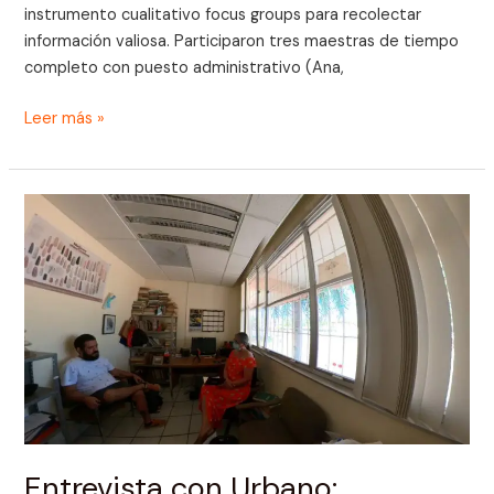
instrumento cualitativo focus groups para recolectar
información valiosa. Participaron tres maestras de tiempo
completo con puesto administrativo (Ana,
Leer más »
Entrevista
con
Urbano:
Explorando
el
Síndrome
de
Burnout,
Engagement
y
Comunicación
Entrevista con Urbano: